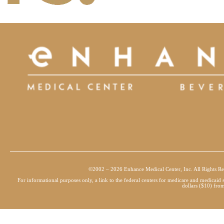
©2002 – 2026 Enhance Medical Center, Inc. All Rights Re
For informational purposes only, a link to the federal centers for medicare and medicai
dollars ($10) from