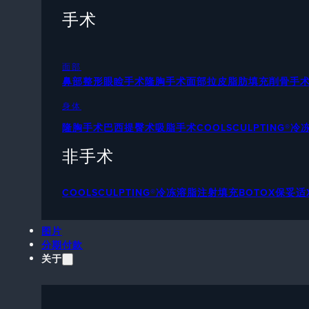
手术
面部
鼻部整形
眼睑手术
隆胸手术
面部拉皮
脂肪填充
削骨手
身体
隆胸手术
巴西提臀术
吸脂手术
COOLSCULPTING®
非手术
COOLSCULPTING®冷冻溶脂
注射填充
BOTOX保妥适
图片
分期付款
关于